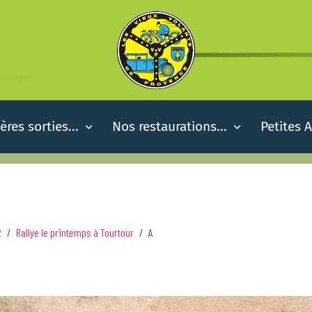
ères sorties...
Nos restaurations...
Petites 
2
Rallye le printemps à Tourtour
A