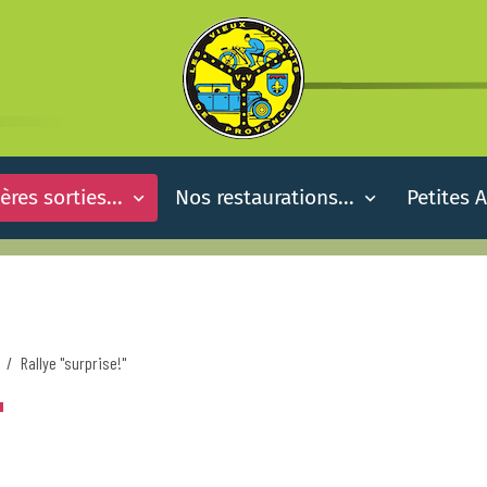
ères sorties...
Nos restaurations...
Petites 
Rallye "surprise!"
"