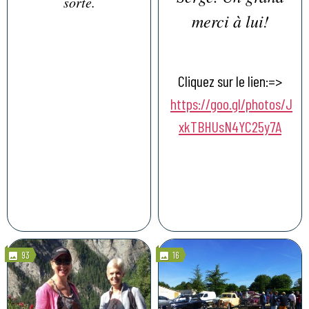
sorte.
merci à lui!
Cliquez sur le lien:=>
https://goo.gl/photos/J
xkTBHUsN4YC25y7A
93
16