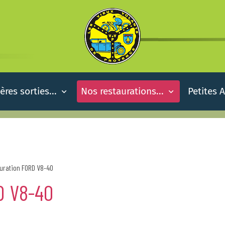
ères sorties...
Nos restaurations...
Petites 
uration FORD V8-40
D V8-40