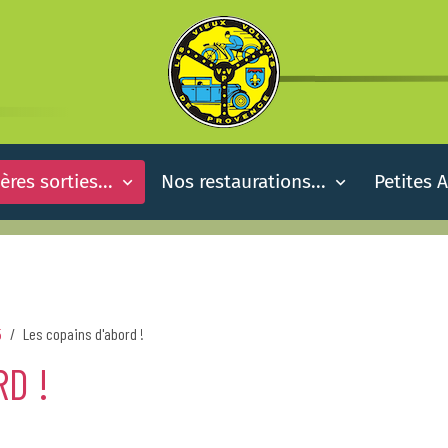
ères sorties...
Nos restaurations...
Petites 
5
Les copains d'abord !
RD !