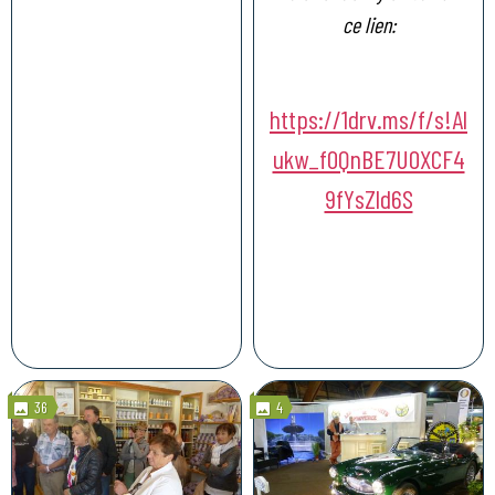
ce lien:
https://1drv.ms/f/s!Al
ukw_f0QnBE7UOXCF4
9fYsZld6S
36
4