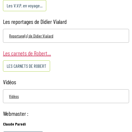
Les V.V.P. en voyage...
Les reportages de Didier Vialard
Reportage(s) de Didier Vialard
Les carnets de Robert...
LES CARNETS DE ROBERT
Vidéos
Vidéos
Webmaster :
Claude Parodi