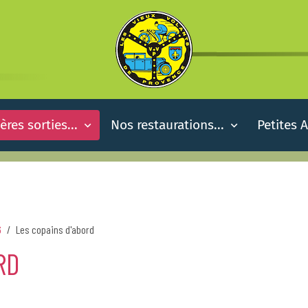
ères sorties...
Nos restaurations...
Petites 
6
Les copains d'abord
RD