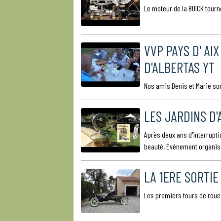
Le moteur de la BUICK tourne 
VVP PAYS D' AI
D'ALBERTAS YT
Nos amis Denis et Marie so
LES JARDINS D'
Après deux ans d'interrupt
beauté. Événement organisé 
LA 1ERE SORTIE
Les premiers tours de roue d