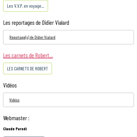
Les V.V.P. en voyage...
Les reportages de Didier Vialard
Reportage(s) de Didier Vialard
Les carnets de Robert...
LES CARNETS DE ROBERT
Vidéos
Vidéos
Webmaster :
Claude Parodi