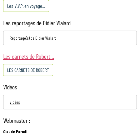
Les V.V.P. en voyage...
Les reportages de Didier Vialard
Reportage(s) de Didier Vialard
Les carnets de Robert...
LES CARNETS DE ROBERT
Vidéos
Vidéos
Webmaster :
Claude Parodi