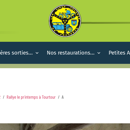
ères sorties...
Nos restaurations...
Petites 
2
Rallye le printemps à Tourtour
A