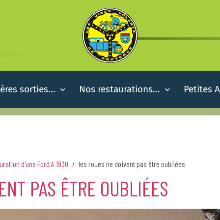
ères sorties...
Nos restaurations...
Petites 
uration d'une Ford A 1930
les roues ne doivent pas être oubliées
ENT PAS ÊTRE OUBLIÉES