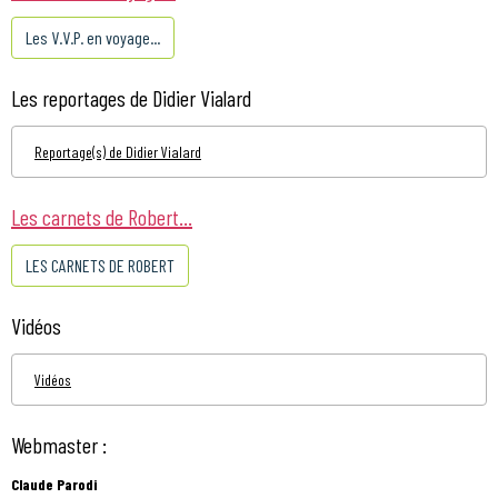
Les V.V.P. en voyage...
Les reportages de Didier Vialard
Reportage(s) de Didier Vialard
Les carnets de Robert...
LES CARNETS DE ROBERT
Vidéos
Vidéos
Webmaster :
Claude Parodi